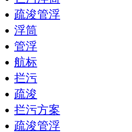
疏浚管浮
浮筒
管浮
航标
拦污
疏浚
拦污方案
疏浚管浮